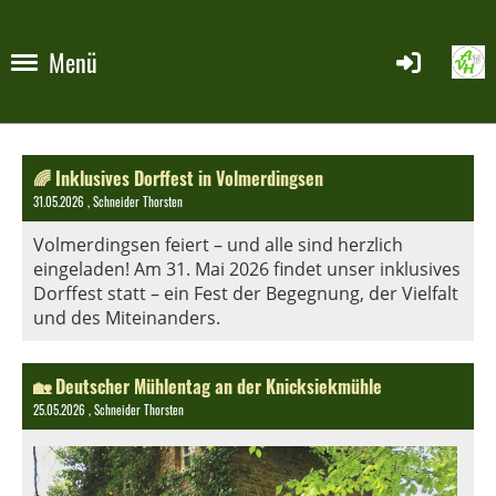
Menü
🌈 Inklusives Dorffest in Volmerdingsen
31.05.2026
, Schneider Thorsten
Volmerdingsen feiert – und alle sind herzlich
eingeladen! Am 31. Mai 2026 findet unser inklusives
Dorffest statt – ein Fest der Begegnung, der Vielfalt
und des Miteinanders.
🏡 Deutscher Mühlentag an der Knicksiekmühle
25.05.2026
, Schneider Thorsten